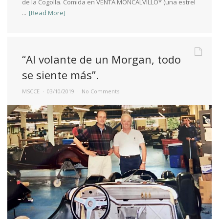
de la Cogolla. Comida en VENTA MONCALVILLO* (una estrel
...
[Read More]
“Al volante de un Morgan, todo
se siente más”.
MSCCE
03/10/2019
No Comments