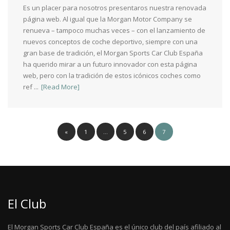
Es un placer para nosotros presentaros nuestra renovada
página web. Al igual que la Morgan Motor Company se
renueva – tampoco muchas veces – con el lanzamiento de
nuevos conceptos de coche deportivo, siempre con una
gran base de tradición, el Morgan Sports Car Club España
ha querido mirar a un futuro innovador con esta página
web, pero con la tradición de estos icónicos coches como
ref ...
[Read More]
«
1
…
5
6
7
El Club
El Morgan Sports Car Club España es el único club del país afiliado al