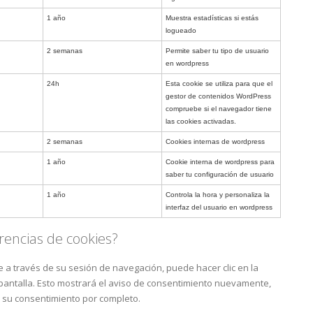
1 año
Muestra estadísticas si estás
logueado
2 semanas
Permite saber tu tipo de usuario
en wordpress
24h
Esta cookie se utiliza para que el
gestor de contenidos WordPress
compruebe si el navegador tiene
las cookies activadas.
2 semanas
Cookies internas de wordpress
1 año
Cookie interna de wordpress para
saber tu configuración de usuario
1 año
Controla la hora y personaliza la
interfaz del usuario en wordpress
rencias de cookies?
 a través de su sesión de navegación, puede hacer clic en la
 pantalla. Esto mostrará el aviso de consentimiento nuevamente,
r su consentimiento por completo.