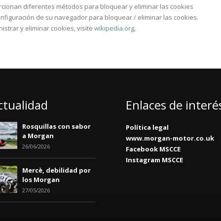
ionan diferentes métodos para bloquear y eliminar las cookies
configuración de su navegador para bloquear / eliminar las cookies.
trar y eliminar cookies, visite
wikipedia.org
,
ctualidad
Enlaces de interé
Rosquillas con sabor
Política legal
a Morgan
www.morgan-motor.co.uk
26/06/2026
Facebook MSCCE
Instagram MSCCE
Mercè, debilidad por
los Morgan
27/05/2026