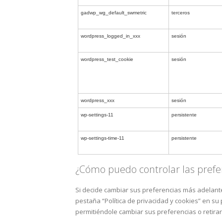
gadwp_wg_default_swmetric
terceros
wordpress_logged_in_xxx
sesión
wordpress_test_cookie
sesión
wordpress_xxx
sesión
wp-settings-11
persistente
wp-settings-time-11
persistente
¿Cómo puedo controlar las prefe
Si decide cambiar sus preferencias más adelante
pestaña “Política de privacidad y cookies” en su
permitiéndole cambiar sus preferencias o retira