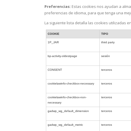
Preferencias:
Estas cookies nos ayudan a almac
preferencias de idioma, para que tenga una mejor
La siguiente lista detalla las cookies utilizadas e
COOKIE
TIPO
1P_JAR
third party
bp-activity-oldestpage
sesión
CONSENT
terceros
cookielawinfo-checkbox-necessary
terceros
cookielawinfo-checkbox-non-
terceros
necessary
gadwp_wg_default_dimension
terceros
gadwp_wg_default_metric
terceros