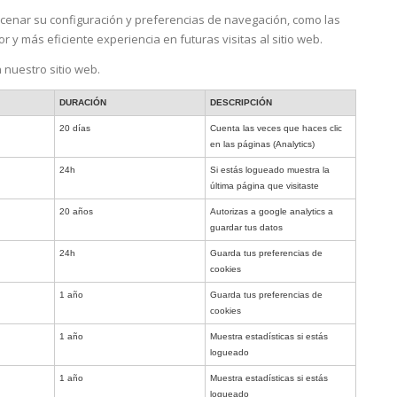
enar su configuración y preferencias de navegación, como las
 y más eficiente experiencia en futuras visitas al sitio web.
n nuestro sitio web.
DURACIÓN
DESCRIPCIÓN
20 días
Cuenta las veces que haces clic
en las páginas (Analytics)
24h
Si estás logueado muestra la
última página que visitaste
20 años
Autorizas a google analytics a
guardar tus datos
24h
Guarda tus preferencias de
cookies
1 año
Guarda tus preferencias de
cookies
1 año
Muestra estadísticas si estás
logueado
1 año
Muestra estadísticas si estás
logueado