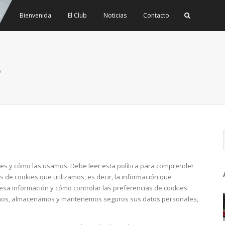
Bienvenida
El Club
Noticias
Contacto
s
kies y cómo las usamos. Debe leer esta política para comprender
os de cookies que utilizamos, es decir, la información que
 esa información y cómo controlar las preferencias de cookies.
mos, almacenamos y mantenemos seguros sus datos personales,